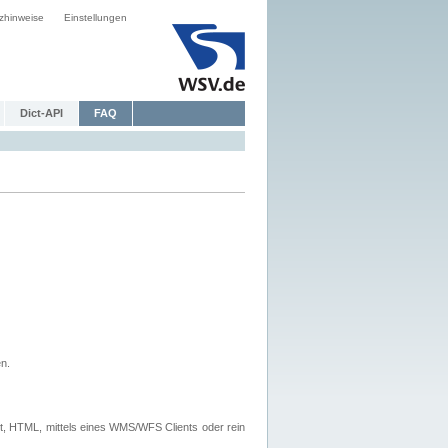
zhinweise
Einstellungen
Dict-API
FAQ
n.
, HTML, mittels eines WMS/WFS Clients oder rein