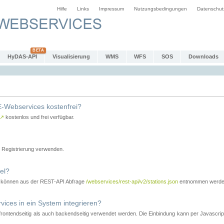
Hilfe
Links
Impressum
Nutzungsbedingungen
Datenschut
HyDAS-API
Visualisierung
WMS
WFS
SOS
Downloads
-Webservices kostenfrei?
↗
kostenlos und frei verfügbar.
Registrierung verwenden.
el?
r können aus der REST-API Abfrage
/webservices/rest-api/v2/stations.json
entnommen werde
es in ein System integrieren?
tendseitig als auch backendseitig verwendet werden. Die Einbindung kann per Javascript