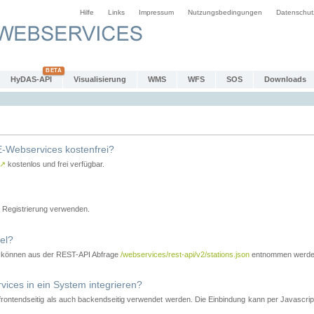
Hilfe
Links
Impressum
Nutzungsbedingungen
Datenschut
HyDAS-API
Visualisierung
WMS
WFS
SOS
Downloads
-Webservices kostenfrei?
↗
kostenlos und frei verfügbar.
Registrierung verwenden.
el?
r können aus der REST-API Abfrage
/webservices/rest-api/v2/stations.json
entnommen werde
es in ein System integrieren?
tendseitig als auch backendseitig verwendet werden. Die Einbindung kann per Javascript