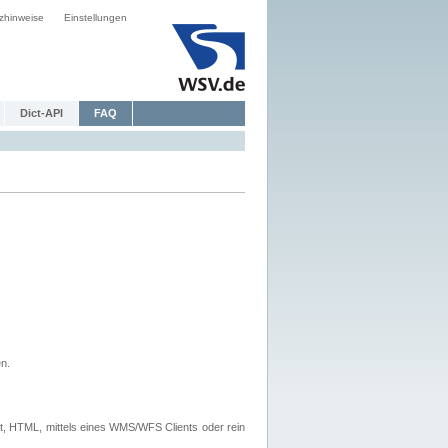
zhinweise
Einstellungen
Dict-API
FAQ
n.
, HTML, mittels eines WMS/WFS Clients oder rein