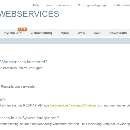
Hilfe
Links
Impressum
Nutzungsbedingungen
Datenschut
HyDAS-API
Visualisierung
WMS
WFS
SOS
Downloads
-Webservices kostenfrei?
↗
kostenlos und frei verfügbar.
Registrierung verwenden.
el?
r können aus der REST-API Abfrage
/webservices/rest-api/v2/stations.json
entnommen werde
es in ein System integrieren?
tendseitig als auch backendseitig verwendet werden. Die Einbindung kann per Javascript