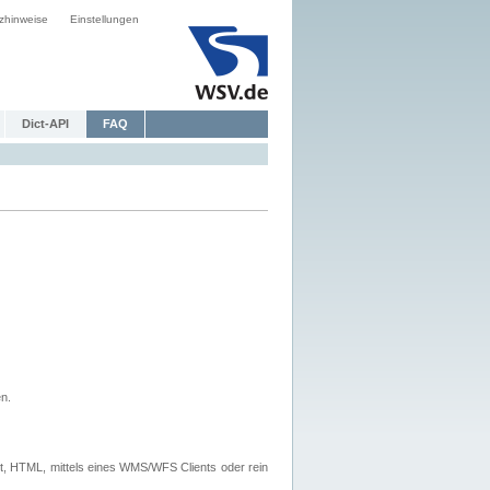
zhinweise
Einstellungen
Dict-API
FAQ
n.
, HTML, mittels eines WMS/WFS Clients oder rein