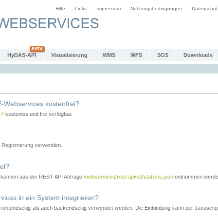
Hilfe
Links
Impressum
Nutzungsbedingungen
Datenschut
HyDAS-API
Visualisierung
WMS
WFS
SOS
Downloads
-Webservices kostenfrei?
↗
kostenlos und frei verfügbar.
Registrierung verwenden.
el?
r können aus der REST-API Abfrage
/webservices/rest-api/v2/stations.json
entnommen werde
es in ein System integrieren?
tendseitig als auch backendseitig verwendet werden. Die Einbindung kann per Javascript