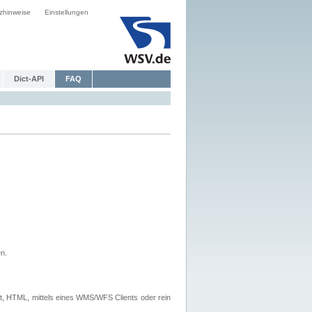
zhinweise
Einstellungen
Dict-API
FAQ
n.
, HTML, mittels eines WMS/WFS Clients oder rein