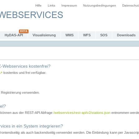
Hilfe
Links
Impressum
Nutzungsbedingungen
Datenschut
HyDAS-API
Visualisierung
WMS
WFS
SOS
Downloads
-Webservices kostenfrei?
↗
kostenlos und frei verfügbar.
Registrierung verwenden.
el?
r können aus der REST-API Abfrage
/webservices/rest-api/v2/stations.json
entnommen werde
es in ein System integrieren?
tendseitig als auch backendseitig verwendet werden. Die Einbindung kann per Javascript