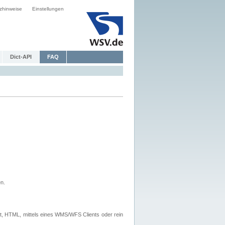
zhinweise
Einstellungen
Dict-API
FAQ
n.
, HTML, mittels eines WMS/WFS Clients oder rein