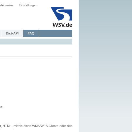
zhinweise
Einstellungen
Dict-API
FAQ
n.
, HTML, mittels eines WMS/WFS Clients oder rein