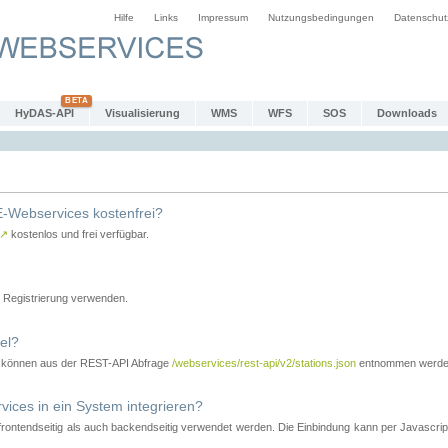
Hilfe
Links
Impressum
Nutzungsbedingungen
Datenschut
HyDAS-API
Visualisierung
WMS
WFS
SOS
Downloads
-Webservices kostenfrei?
↗
kostenlos und frei verfügbar.
Registrierung verwenden.
el?
r können aus der REST-API Abfrage
/webservices/rest-api/v2/stations.json
entnommen werde
es in ein System integrieren?
tendseitig als auch backendseitig verwendet werden. Die Einbindung kann per Javascript