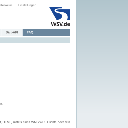
zhinweise
Einstellungen
Dict-API
FAQ
n.
, HTML, mittels eines WMS/WFS Clients oder rein