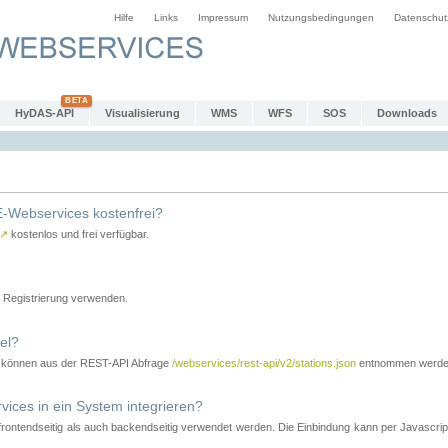
Hilfe
Links
Impressum
Nutzungsbedingungen
Datenschut
HyDAS-API
Visualisierung
WMS
WFS
SOS
Downloads
-Webservices kostenfrei?
↗
kostenlos und frei verfügbar.
Registrierung verwenden.
el?
r können aus der REST-API Abfrage
/webservices/rest-api/v2/stations.json
entnommen werde
es in ein System integrieren?
tendseitig als auch backendseitig verwendet werden. Die Einbindung kann per Javascript