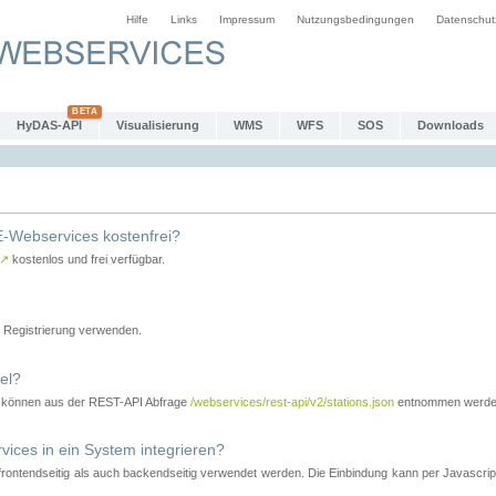
Hilfe
Links
Impressum
Nutzungsbedingungen
Datenschut
HyDAS-API
Visualisierung
WMS
WFS
SOS
Downloads
-Webservices kostenfrei?
↗
kostenlos und frei verfügbar.
Registrierung verwenden.
el?
r können aus der REST-API Abfrage
/webservices/rest-api/v2/stations.json
entnommen werde
es in ein System integrieren?
tendseitig als auch backendseitig verwendet werden. Die Einbindung kann per Javascript