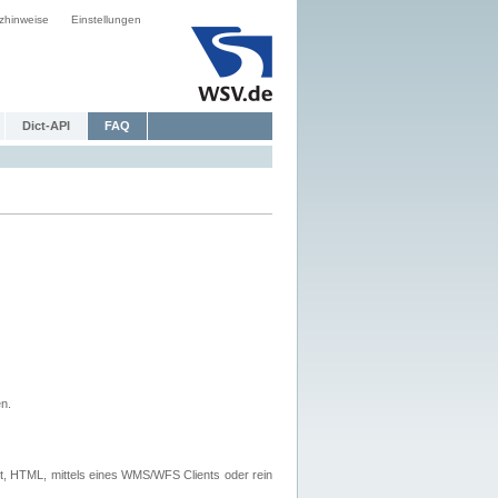
zhinweise
Einstellungen
Dict-API
FAQ
n.
, HTML, mittels eines WMS/WFS Clients oder rein