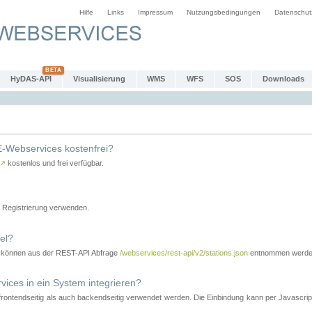
Hilfe
Links
Impressum
Nutzungsbedingungen
Datenschut
HyDAS-API
Visualisierung
WMS
WFS
SOS
Downloads
-Webservices kostenfrei?
↗
kostenlos und frei verfügbar.
Registrierung verwenden.
el?
r können aus der REST-API Abfrage
/webservices/rest-api/v2/stations.json
entnommen werde
es in ein System integrieren?
tendseitig als auch backendseitig verwendet werden. Die Einbindung kann per Javascript