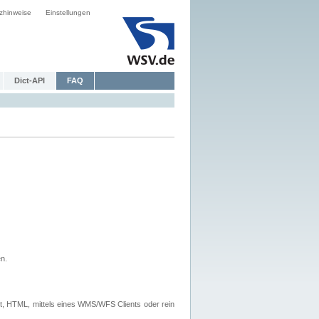
zhinweise
Einstellungen
Dict-API
FAQ
n.
, HTML, mittels eines WMS/WFS Clients oder rein