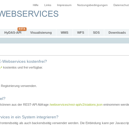
Hilfe
Links
Impressum
Nutzungsbedingungen
Datenschut
HyDAS-API
Visualisierung
WMS
WFS
SOS
Downloads
-Webservices kostenfrei?
↗
kostenlos und frei verfügbar.
Registrierung verwenden.
el?
r können aus der REST-API Abfrage
/webservices/rest-api/v2/stations.json
entnommen werde
es in ein System integrieren?
tendseitig als auch backendseitig verwendet werden. Die Einbindung kann per Javascript