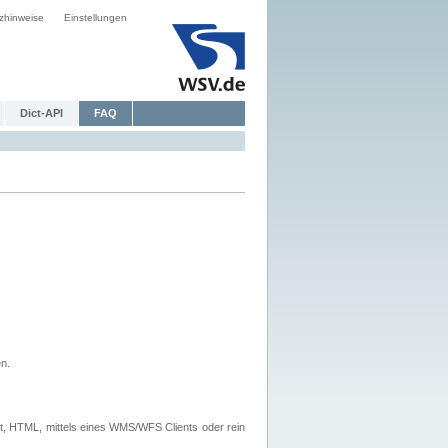
zhinweise
Einstellungen
Dict-API
FAQ
n.
, HTML, mittels eines WMS/WFS Clients oder rein