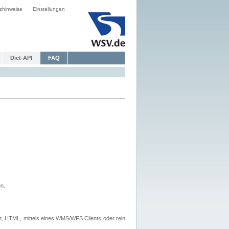
zhinweise
Einstellungen
Dict-API
FAQ
n.
, HTML, mittels eines WMS/WFS Clients oder rein