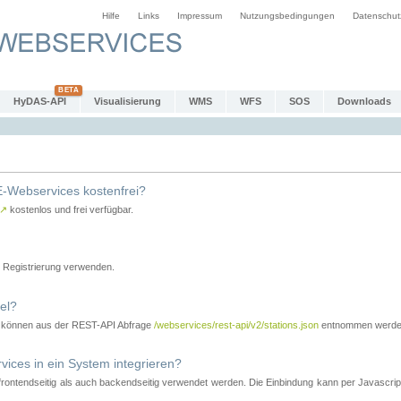
Hilfe
Links
Impressum
Nutzungsbedingungen
Datenschut
HyDAS-API
Visualisierung
WMS
WFS
SOS
Downloads
-Webservices kostenfrei?
↗
kostenlos und frei verfügbar.
Registrierung verwenden.
el?
r können aus der REST-API Abfrage
/webservices/rest-api/v2/stations.json
entnommen werde
es in ein System integrieren?
tendseitig als auch backendseitig verwendet werden. Die Einbindung kann per Javascript