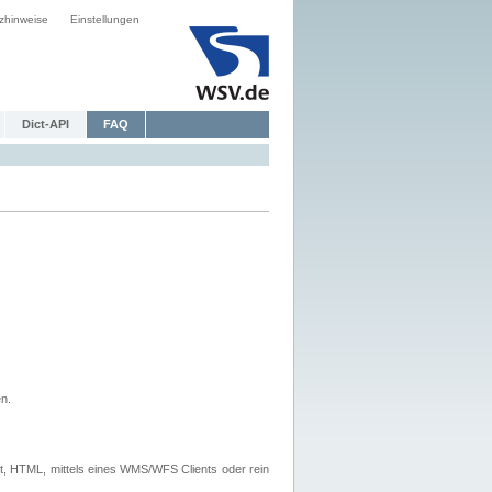
zhinweise
Einstellungen
Dict-API
FAQ
n.
, HTML, mittels eines WMS/WFS Clients oder rein