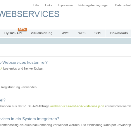
Hilfe
Links
Impressum
Nutzungsbedingungen
Datenschut
HyDAS-API
Visualisierung
WMS
WFS
SOS
Downloads
-Webservices kostenfrei?
↗
kostenlos und frei verfügbar.
Registrierung verwenden.
el?
r können aus der REST-API Abfrage
/webservices/rest-api/v2/stations.json
entnommen werde
es in ein System integrieren?
tendseitig als auch backendseitig verwendet werden. Die Einbindung kann per Javascript