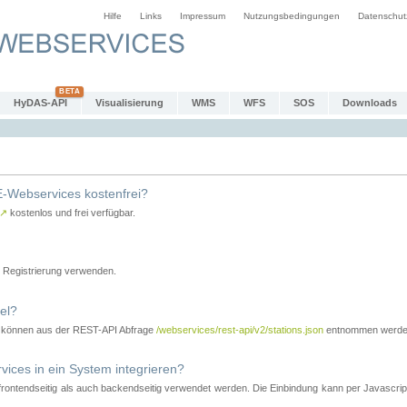
Hilfe
Links
Impressum
Nutzungsbedingungen
Datenschut
HyDAS-API
Visualisierung
WMS
WFS
SOS
Downloads
-Webservices kostenfrei?
↗
kostenlos und frei verfügbar.
Registrierung verwenden.
el?
r können aus der REST-API Abfrage
/webservices/rest-api/v2/stations.json
entnommen werde
es in ein System integrieren?
tendseitig als auch backendseitig verwendet werden. Die Einbindung kann per Javascript