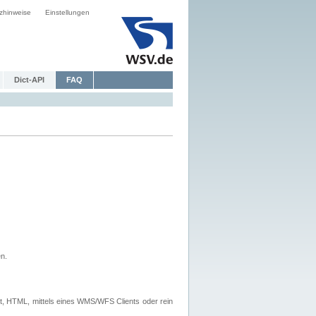
zhinweise
Einstellungen
Dict-API
FAQ
n.
, HTML, mittels eines WMS/WFS Clients oder rein