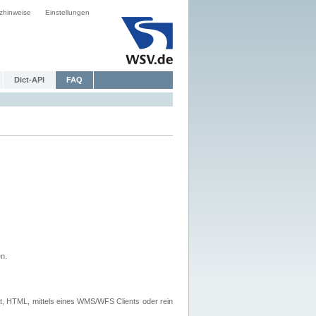
zhinweise
Einstellungen
Dict-API
FAQ
n.
, HTML, mittels eines WMS/WFS Clients oder rein