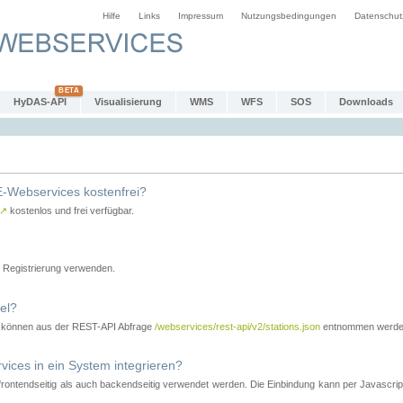
Hilfe
Links
Impressum
Nutzungsbedingungen
Datenschut
HyDAS-API
Visualisierung
WMS
WFS
SOS
Downloads
-Webservices kostenfrei?
↗
kostenlos und frei verfügbar.
Registrierung verwenden.
el?
r können aus der REST-API Abfrage
/webservices/rest-api/v2/stations.json
entnommen werde
es in ein System integrieren?
tendseitig als auch backendseitig verwendet werden. Die Einbindung kann per Javascript