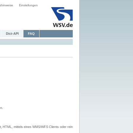
zhinweise
Einstellungen
Dict-API
FAQ
n.
, HTML, mittels eines WMS/WFS Clients oder rein