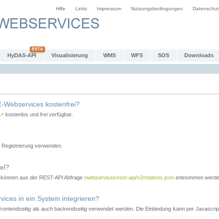
Hilfe
Links
Impressum
Nutzungsbedingungen
Datenschut
HyDAS-API
Visualisierung
WMS
WFS
SOS
Downloads
-Webservices kostenfrei?
↗
kostenlos und frei verfügbar.
Registrierung verwenden.
el?
r können aus der REST-API Abfrage
/webservices/rest-api/v2/stations.json
entnommen werde
es in ein System integrieren?
tendseitig als auch backendseitig verwendet werden. Die Einbindung kann per Javascript