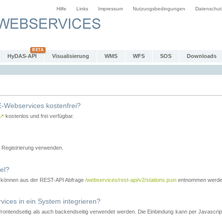
Hilfe
Links
Impressum
Nutzungsbedingungen
Datenschut
HyDAS-API
Visualisierung
WMS
WFS
SOS
Downloads
-Webservices kostenfrei?
↗
kostenlos und frei verfügbar.
Registrierung verwenden.
el?
r können aus der REST-API Abfrage
/webservices/rest-api/v2/stations.json
entnommen werde
es in ein System integrieren?
tendseitig als auch backendseitig verwendet werden. Die Einbindung kann per Javascript