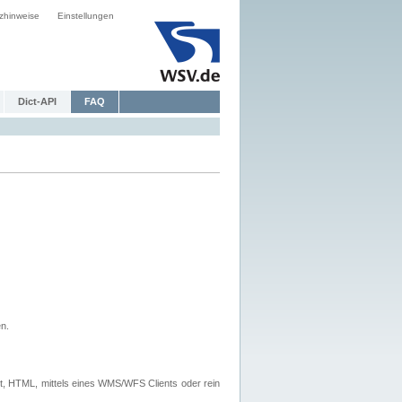
zhinweise
Einstellungen
Dict-API
FAQ
n.
, HTML, mittels eines WMS/WFS Clients oder rein