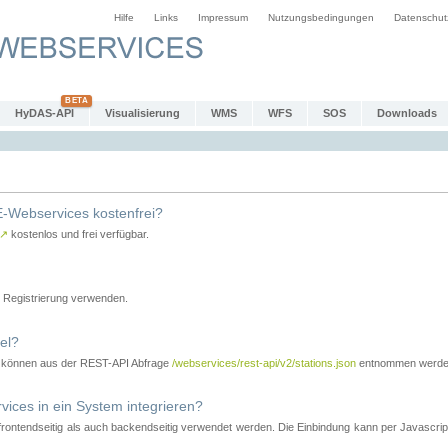
Hilfe
Links
Impressum
Nutzungsbedingungen
Datenschut
HyDAS-API
Visualisierung
WMS
WFS
SOS
Downloads
-Webservices kostenfrei?
↗
kostenlos und frei verfügbar.
Registrierung verwenden.
el?
r können aus der REST-API Abfrage
/webservices/rest-api/v2/stations.json
entnommen werde
es in ein System integrieren?
tendseitig als auch backendseitig verwendet werden. Die Einbindung kann per Javascript