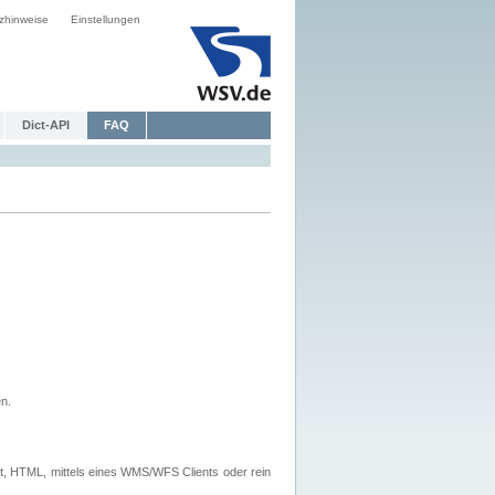
zhinweise
Einstellungen
Dict-API
FAQ
n.
, HTML, mittels eines WMS/WFS Clients oder rein