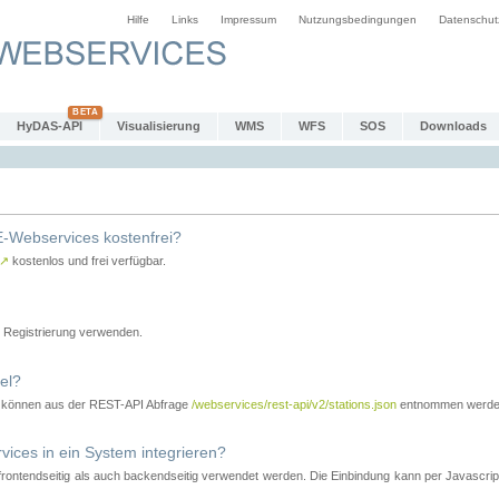
Hilfe
Links
Impressum
Nutzungsbedingungen
Datenschut
HyDAS-API
Visualisierung
WMS
WFS
SOS
Downloads
-Webservices kostenfrei?
↗
kostenlos und frei verfügbar.
Registrierung verwenden.
el?
r können aus der REST-API Abfrage
/webservices/rest-api/v2/stations.json
entnommen werde
es in ein System integrieren?
tendseitig als auch backendseitig verwendet werden. Die Einbindung kann per Javascript