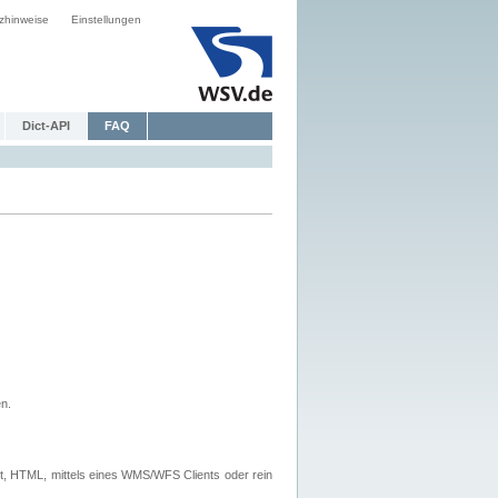
zhinweise
Einstellungen
Dict-API
FAQ
n.
, HTML, mittels eines WMS/WFS Clients oder rein