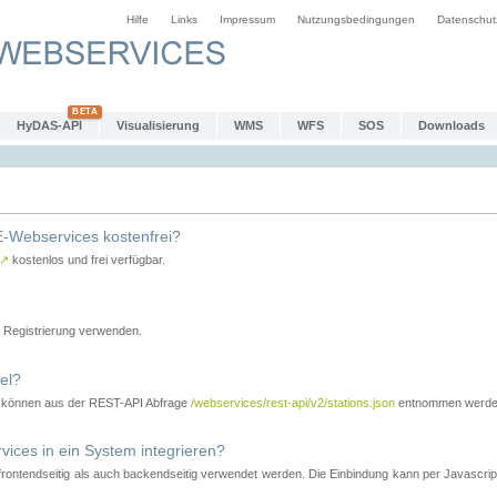
Hilfe
Links
Impressum
Nutzungsbedingungen
Datenschut
HyDAS-API
Visualisierung
WMS
WFS
SOS
Downloads
-Webservices kostenfrei?
↗
kostenlos und frei verfügbar.
Registrierung verwenden.
el?
r können aus der REST-API Abfrage
/webservices/rest-api/v2/stations.json
entnommen werde
es in ein System integrieren?
tendseitig als auch backendseitig verwendet werden. Die Einbindung kann per Javascript