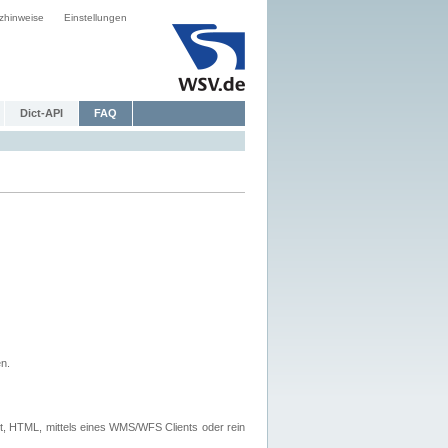
zhinweise
Einstellungen
Dict-API
FAQ
n.
, HTML, mittels eines WMS/WFS Clients oder rein