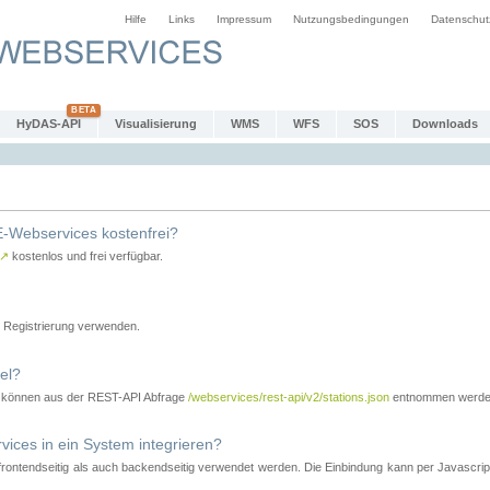
Hilfe
Links
Impressum
Nutzungsbedingungen
Datenschut
HyDAS-API
Visualisierung
WMS
WFS
SOS
Downloads
-Webservices kostenfrei?
↗
kostenlos und frei verfügbar.
Registrierung verwenden.
el?
r können aus der REST-API Abfrage
/webservices/rest-api/v2/stations.json
entnommen werde
es in ein System integrieren?
tendseitig als auch backendseitig verwendet werden. Die Einbindung kann per Javascript