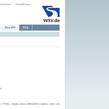
zhinweise
Einstellungen
Dict-API
FAQ
n.
, HTML, mittels eines WMS/WFS Clients oder rein