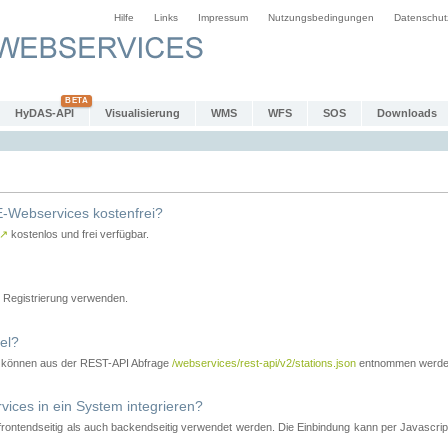
Hilfe
Links
Impressum
Nutzungsbedingungen
Datenschut
HyDAS-API
Visualisierung
WMS
WFS
SOS
Downloads
-Webservices kostenfrei?
↗
kostenlos und frei verfügbar.
Registrierung verwenden.
el?
r können aus der REST-API Abfrage
/webservices/rest-api/v2/stations.json
entnommen werde
es in ein System integrieren?
tendseitig als auch backendseitig verwendet werden. Die Einbindung kann per Javascript