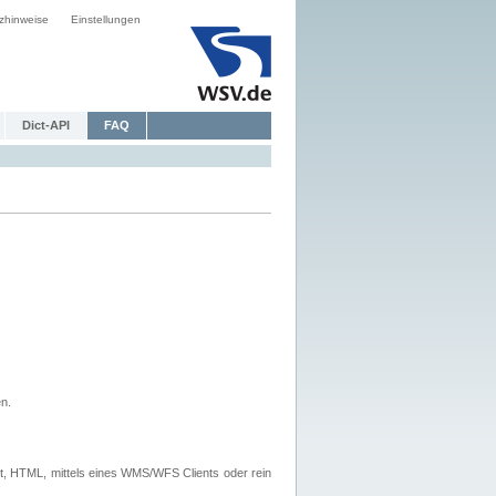
zhinweise
Einstellungen
Dict-API
FAQ
n.
, HTML, mittels eines WMS/WFS Clients oder rein