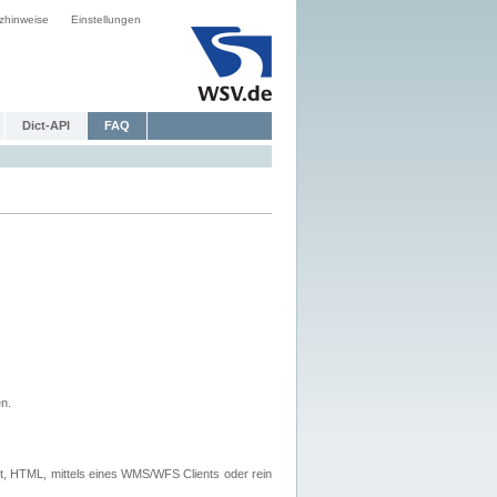
zhinweise
Einstellungen
Dict-API
FAQ
n.
, HTML, mittels eines WMS/WFS Clients oder rein