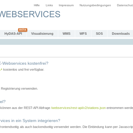
Hilfe
Links
Impressum
Nutzungsbedingungen
Datenschut
HyDAS-API
Visualisierung
WMS
WFS
SOS
Downloads
-Webservices kostenfrei?
↗
kostenlos und frei verfügbar.
Registrierung verwenden.
el?
r können aus der REST-API Abfrage
/webservices/rest-api/v2/stations.json
entnommen werde
es in ein System integrieren?
tendseitig als auch backendseitig verwendet werden. Die Einbindung kann per Javascript