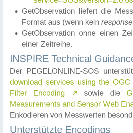
service=SOS&version=2.0.0&r
GetObservation liefert die M
Format aus (wenn kein
response
GetObservation ohne einen Zeitf
einer Zeitreihe.
INSPIRE Technical Guidance
Der PEGELONLINE-SOS unterstüt
download services using the OGC
Filter Encoding
↗
sowie die
G
Measurements and Sensor Web Enab
Enkodieren von Messwerten besonde
Unterstützte Encodings