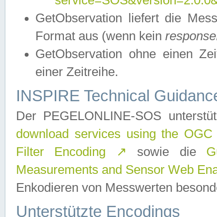
service=SOS&version=2.0.0&r
GetObservation liefert die M
Format aus (wenn kein
response
GetObservation ohne einen Zeitf
einer Zeitreihe.
INSPIRE Technical Guidance
Der PEGELONLINE-SOS unterstüt
download services using the OGC
Filter Encoding
↗
sowie die
G
Measurements and Sensor Web Enab
Enkodieren von Messwerten besonde
Unterstützte Encodings