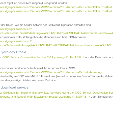
tionen/Pegel, an denen Messungen durchgeführt werden
rvices/gis/gdi-sos/service?service=SOS&version=2.0.0&request=GetFeatureOfInterest&featu
ervices/gis/gdi-sos/service?service=SOS&version=2.0.0&request=GetFeatureOfInterest&feat
 der Daten, wie sie bei der Antwort der GetResult-Operation enthalten sind
vices/gis/gdi-sos/service?
request=GetResultTemplate&offering=WASSERSTAND%20ROHDATEN&observedPropert
ner kompakten Darstellung ohne die Metadaten wie bei GetObservation.
vices/gis/gdi-sos/service?
equest=GetResult&offering=WASSERSTAND%20ROHDATEN&observedProperty=WASSERST
ydrology Profile
er
OGC Sensor Observation Service 2.0 Hydrology Profile 1.0.0
↗
um die Daten wie in dem
agen von vorhandenen Zeitreihen mit ihren Parametern im SOS.
rvices/gis/gdi-sos/service?service=SOS&version=2.0.0&request=GetDataAvailability
tandardmäßig im OGC WaterML 2.0 Format aus (wenn kein
responseFormat
-Parameter definier
 nur den jeweiligen letzten Wert einer Zeitreihe.
 download service
al Guidance for implementing download services using the OGC Sensor Observation Se
surements and Sensor Web Enablement-related standards in INSPIRE
↗
zum Enkodieren v