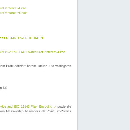
reOfInterest=Eitze
ureOfInterest=Rhein
y=WASSERSTAND%20ROHDATEN
AND%20ROHDATEN&featureOfInterest=Eitze
 Profil definiert bereitzustellen. Die wichtigsten
t ist)
rvice and ISO 19143 Filter Encoding
↗
sowie die
on Messwerten besonders als Point TimeSeries