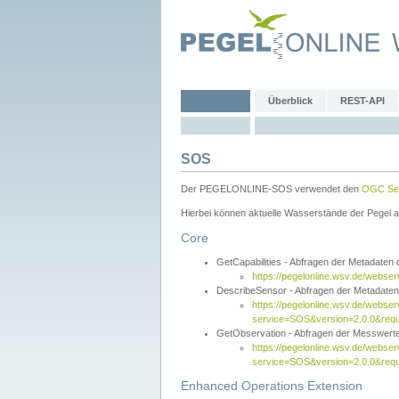
Überblick
REST-API
SOS
Der PEGELONLINE-SOS verwendet den
OGC Sen
Hierbei können aktuelle Wasserstände der Pegel a
Core
GetCapabilities - Abfragen der Metadaten
https://pegelonline.wsv.de/webse
DescribeSensor - Abfragen der Metadate
https://pegelonline.wsv.de/webser
service=SOS&version=2.0.0&requ
GetObservation - Abfragen der Messwert
https://pegelonline.wsv.de/webser
service=SOS&version=2.0.0&re
Enhanced Operations Extension