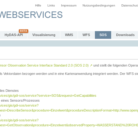
Hilfe
Links
Impressum
Nutzungsbedingungen
Datenschut
HyDAS-API
Visualisierung
WMS
WFS
SOS
Downloads
sor Observation Service Interface Standard 2.0 (SOS 2.0)
↗
und stellt die folgenden Opera
ls Vektordaten bezogen werden und in eine Kartenanwendung integriert werden. Der WFS ste
 des Dienstes
rvices/gis/gdi-sos/service?service=SOS&request=GetCapabilities
n eines Sensors/Prozesses
vices/gis/gdi-sos/service?
est=DescribeSensor&procedure=Einzelwert&procedureDescriptionFormat=http://www.opengi
e
vices/gis/gdi-sos/service?
quest=GetObservation&procedure=Einzelwert&observedProperty=WASSERSTAND%20ROHDA