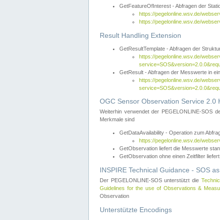
GetFeatureOfInterest - Abfragen der Sta
https://pegelonline.wsv.de/webse
https://pegelonline.wsv.de/webs
Result Handling Extension
GetResultTemplate - Abfragen der Struktur
https://pegelonline.wsv.de/webser
service=SOS&version=2.0.0&
GetResult - Abfragen der Messwerte in ei
https://pegelonline.wsv.de/webser
service=SOS&version=2.0.0&r
OGC Sensor Observation Service 2.0 H
Weiterhin verwendet der PEGELONLINE-SOS d
Merkmale sind
GetDataAvailability - Operation zum Abfr
https://pegelonline.wsv.de/webse
GetObservation liefert die Messwerte s
GetObservation ohne einen Zeitfilter liefert
INSPIRE Technical Guidance - SOS as
Der PEGELONLINE-SOS unterstützt die
Technic
Guidelines for the use of Observations & Mea
Observation
Unterstützte Encodings