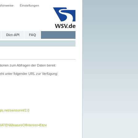
zhinweise
Einstellungen
Dict-API
FAQ
tionen zum Abfragen der Daten bereit:
ht unter folgender URL zur Verfügung:
s.net/sensorml/2.0
TEN&featureOfInterest=Eitze