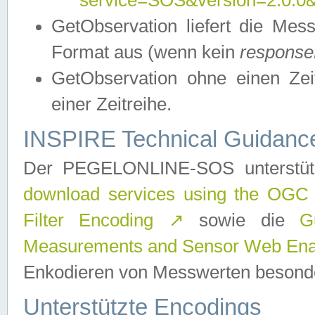
service=SOS&version=2.0.0&r
GetObservation liefert die M
Format aus (wenn kein
response
GetObservation ohne einen Zeitf
einer Zeitreihe.
INSPIRE Technical Guidance
Der PEGELONLINE-SOS unterstüt
download services using the OGC
Filter Encoding
↗
sowie die
G
Measurements and Sensor Web Enab
Enkodieren von Messwerten besonde
Unterstützte Encodings