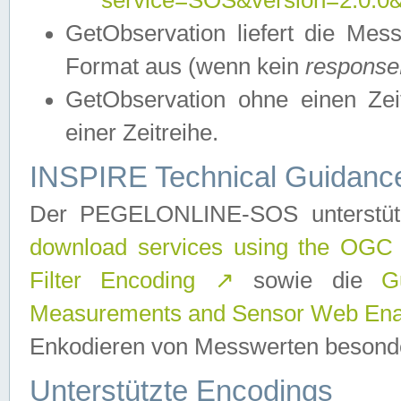
service=SOS&version=2.0.0&r
GetObservation liefert die M
Format aus (wenn kein
response
GetObservation ohne einen Zeitf
einer Zeitreihe.
INSPIRE Technical Guidance
Der PEGELONLINE-SOS unterstüt
download services using the OGC
Filter Encoding
↗
sowie die
G
Measurements and Sensor Web Enab
Enkodieren von Messwerten besonde
Unterstützte Encodings