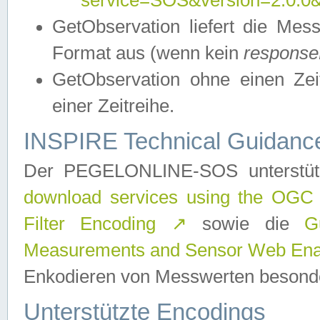
service=SOS&version=2.0.0&r
GetObservation liefert die M
Format aus (wenn kein
response
GetObservation ohne einen Zeitf
einer Zeitreihe.
INSPIRE Technical Guidance
Der PEGELONLINE-SOS unterstüt
download services using the OGC
Filter Encoding
↗
sowie die
G
Measurements and Sensor Web Enab
Enkodieren von Messwerten besonde
Unterstützte Encodings