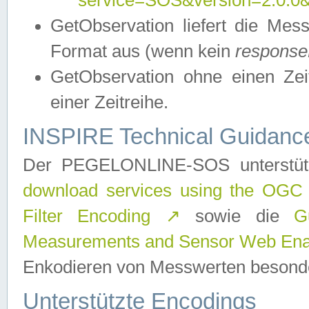
service=SOS&version=2.0.0&r
GetObservation liefert die M
Format aus (wenn kein
response
GetObservation ohne einen Zeitf
einer Zeitreihe.
INSPIRE Technical Guidance
Der PEGELONLINE-SOS unterstüt
download services using the OGC
Filter Encoding
↗
sowie die
G
Measurements and Sensor Web Enab
Enkodieren von Messwerten besonde
Unterstützte Encodings