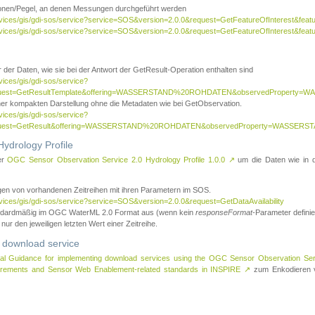
tionen/Pegel, an denen Messungen durchgeführt werden
rvices/gis/gdi-sos/service?service=SOS&version=2.0.0&request=GetFeatureOfInterest&featu
ervices/gis/gdi-sos/service?service=SOS&version=2.0.0&request=GetFeatureOfInterest&feat
 der Daten, wie sie bei der Antwort der GetResult-Operation enthalten sind
vices/gis/gdi-sos/service?
request=GetResultTemplate&offering=WASSERSTAND%20ROHDATEN&observedPropert
ner kompakten Darstellung ohne die Metadaten wie bei GetObservation.
vices/gis/gdi-sos/service?
equest=GetResult&offering=WASSERSTAND%20ROHDATEN&observedProperty=WASSERST
ydrology Profile
er
OGC Sensor Observation Service 2.0 Hydrology Profile 1.0.0
↗
um die Daten wie in dem
agen von vorhandenen Zeitreihen mit ihren Parametern im SOS.
rvices/gis/gdi-sos/service?service=SOS&version=2.0.0&request=GetDataAvailability
tandardmäßig im OGC WaterML 2.0 Format aus (wenn kein
responseFormat
-Parameter definier
 nur den jeweiligen letzten Wert einer Zeitreihe.
 download service
al Guidance for implementing download services using the OGC Sensor Observation Se
surements and Sensor Web Enablement-related standards in INSPIRE
↗
zum Enkodieren v