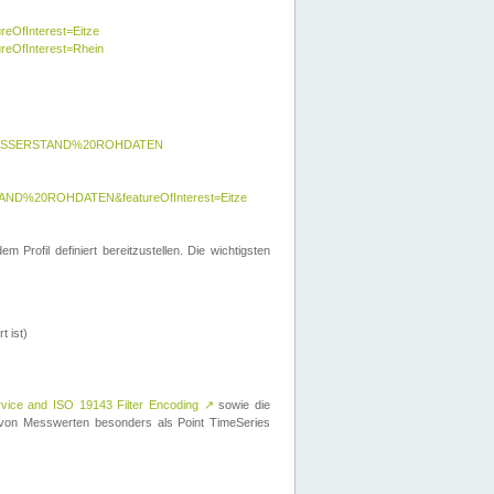
reOfInterest=Eitze
ureOfInterest=Rhein
y=WASSERSTAND%20ROHDATEN
AND%20ROHDATEN&featureOfInterest=Eitze
 Profil definiert bereitzustellen. Die wichtigsten
t ist)
rvice and ISO 19143 Filter Encoding
↗
sowie die
on Messwerten besonders als Point TimeSeries