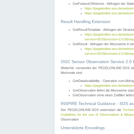
GetFeatureOfInterest - Abfragen der Sta
https://pegelonline.wsv.de/webse
https://pegelonline.wsv.de/webs
Result Handling Extension
GetResultTemplate - Abfragen der Struktur
https://pegelonline.wsv.de/webser
service=SOS&version=2.0.0&
GetResult - Abfragen der Messwerte in ei
https://pegelonline.wsv.de/webser
service=SOS&version=2.0.0&r
OGC Sensor Observation Service 2.0 H
Weiterhin verwendet der PEGELONLINE-SOS d
Merkmale sind
GetDataAvailability - Operation zum Abfr
https://pegelonline.wsv.de/webse
GetObservation liefert die Messwerte s
GetObservation ohne einen Zeitfilter liefert
INSPIRE Technical Guidance - SOS as
Der PEGELONLINE-SOS unterstützt die
Technic
Guidelines for the use of Observations & Mea
Observation
Unterstützte Encodings