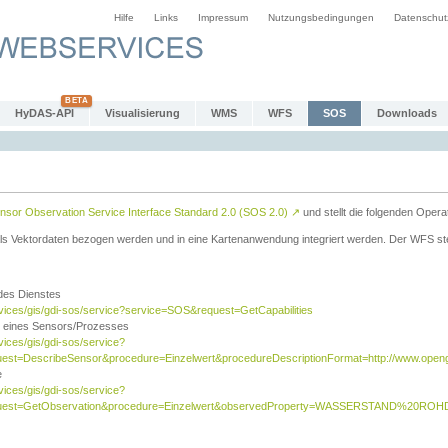
Hilfe
Links
Impressum
Nutzungsbedingungen
Datenschut
HyDAS-API
Visualisierung
WMS
WFS
SOS
Downloads
sor Observation Service Interface Standard 2.0 (SOS 2.0)
↗
und stellt die folgenden Opera
ls Vektordaten bezogen werden und in eine Kartenanwendung integriert werden. Der WFS ste
 des Dienstes
rvices/gis/gdi-sos/service?service=SOS&request=GetCapabilities
n eines Sensors/Prozesses
vices/gis/gdi-sos/service?
est=DescribeSensor&procedure=Einzelwert&procedureDescriptionFormat=http://www.opengi
e
vices/gis/gdi-sos/service?
quest=GetObservation&procedure=Einzelwert&observedProperty=WASSERSTAND%20ROHDA