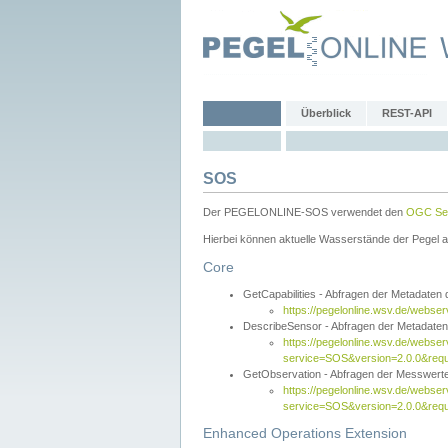
Überblick
REST-API
SOS
Der PEGELONLINE-SOS verwendet den
OGC Sen
Hierbei können aktuelle Wasserstände der Pegel a
Core
GetCapabilities - Abfragen der Metadaten
https://pegelonline.wsv.de/webse
DescribeSensor - Abfragen der Metadate
https://pegelonline.wsv.de/webser
service=SOS&version=2.0.0&requ
GetObservation - Abfragen der Messwert
https://pegelonline.wsv.de/webser
service=SOS&version=2.0.0&re
Enhanced Operations Extension