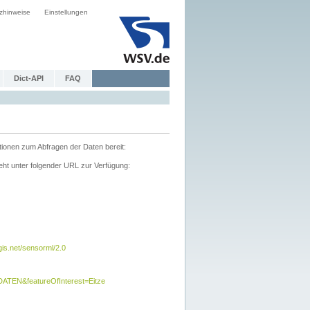
zhinweise
Einstellungen
Dict-API
FAQ
tionen zum Abfragen der Daten bereit:
ht unter folgender URL zur Verfügung:
s.net/sensorml/2.0
TEN&featureOfInterest=Eitze