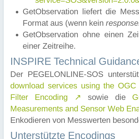
service=SOS&version=2.0.0&r
GetObservation liefert die M
Format aus (wenn kein
response
GetObservation ohne einen Zeitf
einer Zeitreihe.
INSPIRE Technical Guidance
Der PEGELONLINE-SOS unterstüt
download services using the OGC
Filter Encoding
↗
sowie die
G
Measurements and Sensor Web Enab
Enkodieren von Messwerten besonde
Unterstützte Encodings