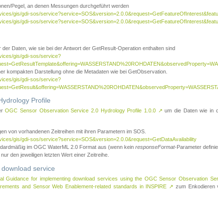
tionen/Pegel, an denen Messungen durchgeführt werden
rvices/gis/gdi-sos/service?service=SOS&version=2.0.0&request=GetFeatureOfInterest&featu
ervices/gis/gdi-sos/service?service=SOS&version=2.0.0&request=GetFeatureOfInterest&feat
 der Daten, wie sie bei der Antwort der GetResult-Operation enthalten sind
vices/gis/gdi-sos/service?
request=GetResultTemplate&offering=WASSERSTAND%20ROHDATEN&observedPropert
ner kompakten Darstellung ohne die Metadaten wie bei GetObservation.
vices/gis/gdi-sos/service?
equest=GetResult&offering=WASSERSTAND%20ROHDATEN&observedProperty=WASSERST
ydrology Profile
er
OGC Sensor Observation Service 2.0 Hydrology Profile 1.0.0
↗
um die Daten wie in dem
agen von vorhandenen Zeitreihen mit ihren Parametern im SOS.
rvices/gis/gdi-sos/service?service=SOS&version=2.0.0&request=GetDataAvailability
tandardmäßig im OGC WaterML 2.0 Format aus (wenn kein
responseFormat
-Parameter definier
 nur den jeweiligen letzten Wert einer Zeitreihe.
 download service
al Guidance for implementing download services using the OGC Sensor Observation Se
surements and Sensor Web Enablement-related standards in INSPIRE
↗
zum Enkodieren v