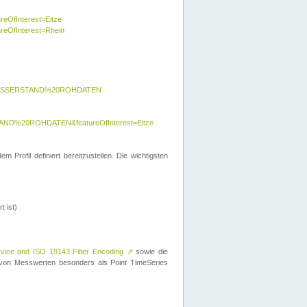
reOfInterest=Eitze
ureOfInterest=Rhein
y=WASSERSTAND%20ROHDATEN
AND%20ROHDATEN&featureOfInterest=Eitze
 Profil definiert bereitzustellen. Die wichtigsten
t ist)
rvice and ISO 19143 Filter Encoding
↗
sowie die
on Messwerten besonders als Point TimeSeries