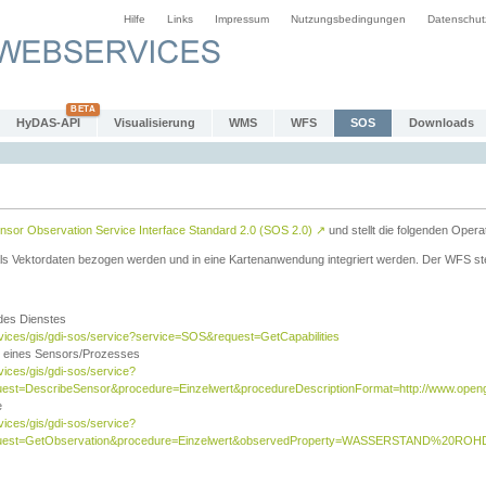
Hilfe
Links
Impressum
Nutzungsbedingungen
Datenschut
HyDAS-API
Visualisierung
WMS
WFS
SOS
Downloads
sor Observation Service Interface Standard 2.0 (SOS 2.0)
↗
und stellt die folgenden Opera
ls Vektordaten bezogen werden und in eine Kartenanwendung integriert werden. Der WFS ste
 des Dienstes
rvices/gis/gdi-sos/service?service=SOS&request=GetCapabilities
n eines Sensors/Prozesses
vices/gis/gdi-sos/service?
est=DescribeSensor&procedure=Einzelwert&procedureDescriptionFormat=http://www.opengi
e
vices/gis/gdi-sos/service?
quest=GetObservation&procedure=Einzelwert&observedProperty=WASSERSTAND%20ROHDA