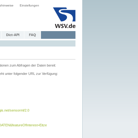
zhinweise
Einstellungen
Dict-API
FAQ
tionen zum Abfragen der Daten bereit:
ht unter folgender URL zur Verfügung:
s.net/sensorml/2.0
TEN&featureOfInterest=Eitze