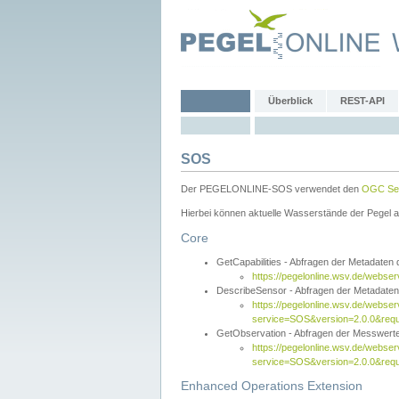
Überblick
REST-API
SOS
Der PEGELONLINE-SOS verwendet den
OGC Sen
Hierbei können aktuelle Wasserstände der Pegel a
Core
GetCapabilities - Abfragen der Metadaten
https://pegelonline.wsv.de/webse
DescribeSensor - Abfragen der Metadate
https://pegelonline.wsv.de/webser
service=SOS&version=2.0.0&requ
GetObservation - Abfragen der Messwert
https://pegelonline.wsv.de/webser
service=SOS&version=2.0.0&re
Enhanced Operations Extension