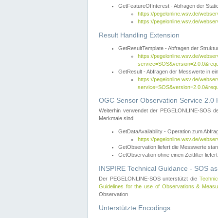
GetFeatureOfInterest - Abfragen der Sta
https://pegelonline.wsv.de/webse
https://pegelonline.wsv.de/webs
Result Handling Extension
GetResultTemplate - Abfragen der Struktur
https://pegelonline.wsv.de/webser
service=SOS&version=2.0.0&
GetResult - Abfragen der Messwerte in ei
https://pegelonline.wsv.de/webser
service=SOS&version=2.0.0&r
OGC Sensor Observation Service 2.0 H
Weiterhin verwendet der PEGELONLINE-SOS d
Merkmale sind
GetDataAvailability - Operation zum Abfr
https://pegelonline.wsv.de/webse
GetObservation liefert die Messwerte s
GetObservation ohne einen Zeitfilter liefert
INSPIRE Technical Guidance - SOS as
Der PEGELONLINE-SOS unterstützt die
Technic
Guidelines for the use of Observations & Mea
Observation
Unterstützte Encodings