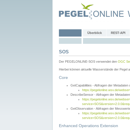
Überblick
REST-API
SOS
Der PEGELONLINE-SOS verwendet den
OGC Sen
Hierbei können aktuelle Wasserstände der Pegel a
Core
GetCapabilities - Abfragen der Metadaten
https://pegelonline.wsv.de/webse
DescribeSensor - Abfragen der Metadate
https://pegelonline.wsv.de/webser
service=SOS&version=2.0.0&requ
GetObservation - Abfragen der Messwert
https://pegelonline.wsv.de/webser
service=SOS&version=2.0.0&re
Enhanced Operations Extension