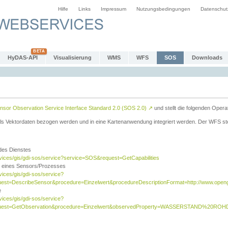
Hilfe
Links
Impressum
Nutzungsbedingungen
Datenschut
HyDAS-API
Visualisierung
WMS
WFS
SOS
Downloads
sor Observation Service Interface Standard 2.0 (SOS 2.0)
↗
und stellt die folgenden Opera
ls Vektordaten bezogen werden und in eine Kartenanwendung integriert werden. Der WFS ste
 des Dienstes
rvices/gis/gdi-sos/service?service=SOS&request=GetCapabilities
n eines Sensors/Prozesses
vices/gis/gdi-sos/service?
est=DescribeSensor&procedure=Einzelwert&procedureDescriptionFormat=http://www.opengi
e
vices/gis/gdi-sos/service?
quest=GetObservation&procedure=Einzelwert&observedProperty=WASSERSTAND%20ROHDA