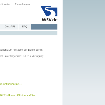
zhinweise
Einstellungen
Dict-API
FAQ
tionen zum Abfragen der Daten bereit:
ht unter folgender URL zur Verfügung:
s.net/sensorml/2.0
TEN&featureOfInterest=Eitze