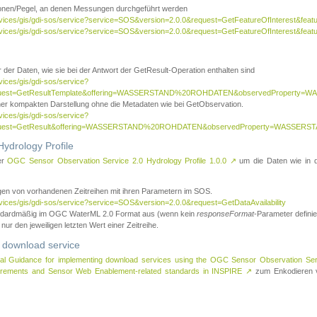
tionen/Pegel, an denen Messungen durchgeführt werden
rvices/gis/gdi-sos/service?service=SOS&version=2.0.0&request=GetFeatureOfInterest&featu
ervices/gis/gdi-sos/service?service=SOS&version=2.0.0&request=GetFeatureOfInterest&feat
 der Daten, wie sie bei der Antwort der GetResult-Operation enthalten sind
vices/gis/gdi-sos/service?
request=GetResultTemplate&offering=WASSERSTAND%20ROHDATEN&observedPropert
ner kompakten Darstellung ohne die Metadaten wie bei GetObservation.
vices/gis/gdi-sos/service?
equest=GetResult&offering=WASSERSTAND%20ROHDATEN&observedProperty=WASSERST
ydrology Profile
er
OGC Sensor Observation Service 2.0 Hydrology Profile 1.0.0
↗
um die Daten wie in dem
agen von vorhandenen Zeitreihen mit ihren Parametern im SOS.
rvices/gis/gdi-sos/service?service=SOS&version=2.0.0&request=GetDataAvailability
tandardmäßig im OGC WaterML 2.0 Format aus (wenn kein
responseFormat
-Parameter definier
 nur den jeweiligen letzten Wert einer Zeitreihe.
 download service
al Guidance for implementing download services using the OGC Sensor Observation Se
surements and Sensor Web Enablement-related standards in INSPIRE
↗
zum Enkodieren v