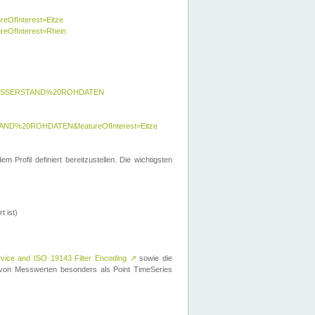
reOfInterest=Eitze
ureOfInterest=Rhein
y=WASSERSTAND%20ROHDATEN
AND%20ROHDATEN&featureOfInterest=Eitze
 Profil definiert bereitzustellen. Die wichtigsten
t ist)
rvice and ISO 19143 Filter Encoding
↗
sowie die
on Messwerten besonders als Point TimeSeries