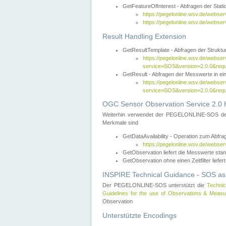
GetFeatureOfInterest - Abfragen der Sta
https://pegelonline.wsv.de/webse
https://pegelonline.wsv.de/webs
Result Handling Extension
GetResultTemplate - Abfragen der Struktur
https://pegelonline.wsv.de/webser
service=SOS&version=2.0.0&
GetResult - Abfragen der Messwerte in ei
https://pegelonline.wsv.de/webser
service=SOS&version=2.0.0&r
OGC Sensor Observation Service 2.0 H
Weiterhin verwendet der PEGELONLINE-SOS d
Merkmale sind
GetDataAvailability - Operation zum Abfr
https://pegelonline.wsv.de/webse
GetObservation liefert die Messwerte s
GetObservation ohne einen Zeitfilter liefert
INSPIRE Technical Guidance - SOS as
Der PEGELONLINE-SOS unterstützt die
Technic
Guidelines for the use of Observations & Mea
Observation
Unterstützte Encodings