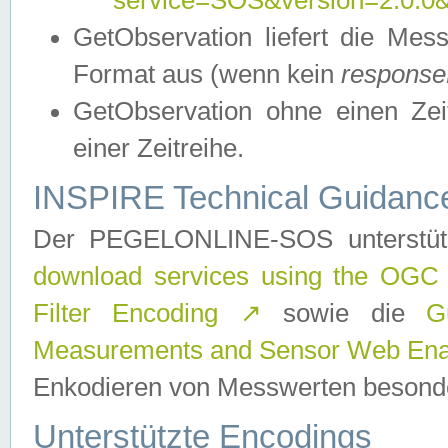
service=SOS&version=2.0.0&r
GetObservation liefert die M
Format aus (wenn kein
response
GetObservation ohne einen Zeitf
einer Zeitreihe.
INSPIRE Technical Guidance
Der PEGELONLINE-SOS unterstüt
download services using the OGC
Filter Encoding
↗
sowie die
G
Measurements and Sensor Web Enab
Enkodieren von Messwerten besonde
Unterstützte Encodings