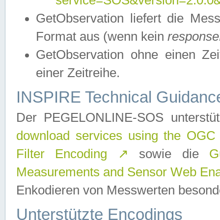
service=SOS&version=2.0.0&r
GetObservation liefert die M
Format aus (wenn kein
response
GetObservation ohne einen Zeitf
einer Zeitreihe.
INSPIRE Technical Guidance
Der PEGELONLINE-SOS unterstüt
download services using the OGC
Filter Encoding
↗
sowie die
G
Measurements and Sensor Web Enab
Enkodieren von Messwerten besonde
Unterstützte Encodings