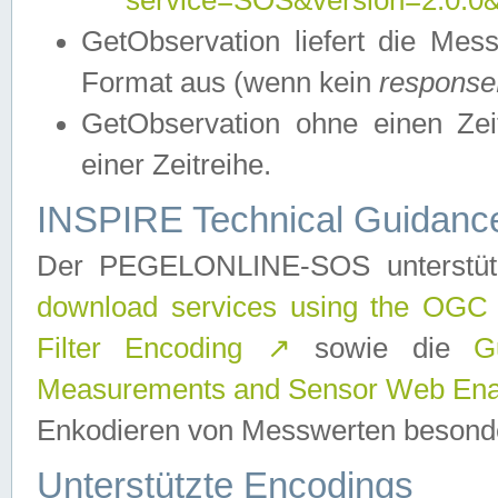
service=SOS&version=2.0.0&r
GetObservation liefert die M
Format aus (wenn kein
response
GetObservation ohne einen Zeitf
einer Zeitreihe.
INSPIRE Technical Guidance
Der PEGELONLINE-SOS unterstüt
download services using the OGC
Filter Encoding
↗
sowie die
G
Measurements and Sensor Web Enab
Enkodieren von Messwerten besonde
Unterstützte Encodings