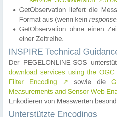
service=SOS&version=2.0.0&r
GetObservation liefert die M
Format aus (wenn kein
response
GetObservation ohne einen Zeitf
einer Zeitreihe.
INSPIRE Technical Guidance
Der PEGELONLINE-SOS unterstüt
download services using the OGC
Filter Encoding
↗
sowie die
G
Measurements and Sensor Web Enab
Enkodieren von Messwerten besonde
Unterstützte Encodings