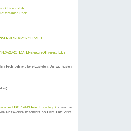
reOfInterest=Eitze
ureOfInterest=Rhein
y=WASSERSTAND%20ROHDATEN
AND%20ROHDATEN&featureOfInterest=Eitze
 Profil definiert bereitzustellen. Die wichtigsten
t ist)
rvice and ISO 19143 Filter Encoding
↗
sowie die
on Messwerten besonders als Point TimeSeries