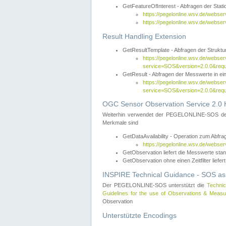
GetFeatureOfInterest - Abfragen der Sta
https://pegelonline.wsv.de/webse
https://pegelonline.wsv.de/webs
Result Handling Extension
GetResultTemplate - Abfragen der Struktur
https://pegelonline.wsv.de/webser
service=SOS&version=2.0.0&
GetResult - Abfragen der Messwerte in ei
https://pegelonline.wsv.de/webser
service=SOS&version=2.0.0&r
OGC Sensor Observation Service 2.0 H
Weiterhin verwendet der PEGELONLINE-SOS d
Merkmale sind
GetDataAvailability - Operation zum Abfr
https://pegelonline.wsv.de/webse
GetObservation liefert die Messwerte s
GetObservation ohne einen Zeitfilter liefert
INSPIRE Technical Guidance - SOS as
Der PEGELONLINE-SOS unterstützt die
Technic
Guidelines for the use of Observations & Mea
Observation
Unterstützte Encodings