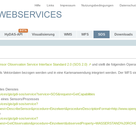
Hilfe
Links
Impressum
Nutzungsbedingungen
Datenschut
HyDAS-API
Visualisierung
WMS
WFS
SOS
Downloads
sor Observation Service Interface Standard 2.0 (SOS 2.0)
↗
und stellt die folgenden Opera
ls Vektordaten bezogen werden und in eine Kartenanwendung integriert werden. Der WFS ste
 des Dienstes
rvices/gis/gdi-sos/service?service=SOS&request=GetCapabilities
n eines Sensors/Prozesses
vices/gis/gdi-sos/service?
est=DescribeSensor&procedure=Einzelwert&procedureDescriptionFormat=http://www.opengi
e
vices/gis/gdi-sos/service?
quest=GetObservation&procedure=Einzelwert&observedProperty=WASSERSTAND%20ROHDA