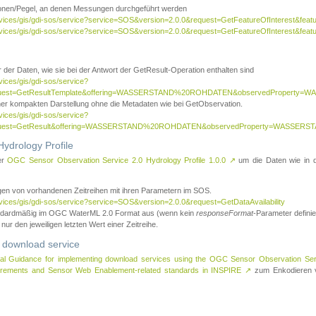
tionen/Pegel, an denen Messungen durchgeführt werden
rvices/gis/gdi-sos/service?service=SOS&version=2.0.0&request=GetFeatureOfInterest&featu
ervices/gis/gdi-sos/service?service=SOS&version=2.0.0&request=GetFeatureOfInterest&feat
 der Daten, wie sie bei der Antwort der GetResult-Operation enthalten sind
vices/gis/gdi-sos/service?
request=GetResultTemplate&offering=WASSERSTAND%20ROHDATEN&observedPropert
ner kompakten Darstellung ohne die Metadaten wie bei GetObservation.
vices/gis/gdi-sos/service?
equest=GetResult&offering=WASSERSTAND%20ROHDATEN&observedProperty=WASSERST
ydrology Profile
er
OGC Sensor Observation Service 2.0 Hydrology Profile 1.0.0
↗
um die Daten wie in dem
agen von vorhandenen Zeitreihen mit ihren Parametern im SOS.
rvices/gis/gdi-sos/service?service=SOS&version=2.0.0&request=GetDataAvailability
tandardmäßig im OGC WaterML 2.0 Format aus (wenn kein
responseFormat
-Parameter definier
 nur den jeweiligen letzten Wert einer Zeitreihe.
 download service
al Guidance for implementing download services using the OGC Sensor Observation Se
surements and Sensor Web Enablement-related standards in INSPIRE
↗
zum Enkodieren v