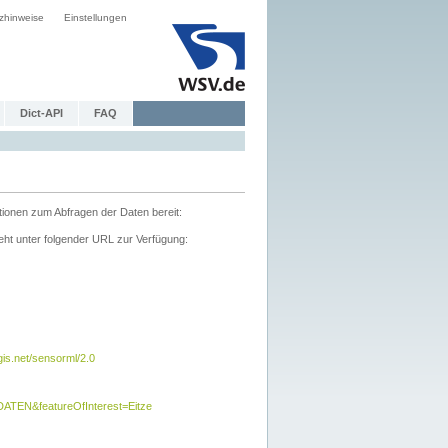
zhinweise
Einstellungen
Dict-API
FAQ
tionen zum Abfragen der Daten bereit:
ht unter folgender URL zur Verfügung:
s.net/sensorml/2.0
TEN&featureOfInterest=Eitze