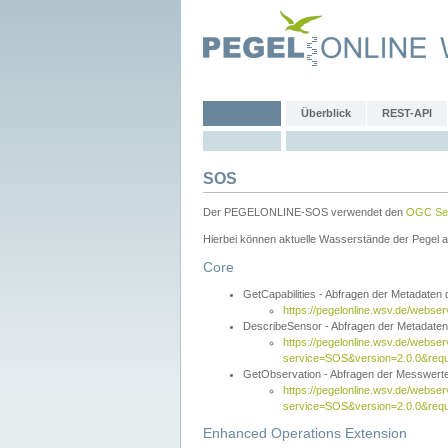
Überblick
REST-API
SOS
Der PEGELONLINE-SOS verwendet den
OGC Sen
Hierbei können aktuelle Wasserstände der Pegel a
Core
GetCapabilities - Abfragen der Metadaten
https://pegelonline.wsv.de/webse
DescribeSensor - Abfragen der Metadate
https://pegelonline.wsv.de/webser
service=SOS&version=2.0.0&requ
GetObservation - Abfragen der Messwert
https://pegelonline.wsv.de/webser
service=SOS&version=2.0.0&re
Enhanced Operations Extension