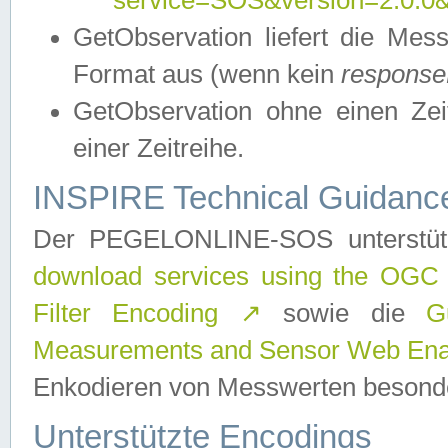
service=SOS&version=2.0.0&r
GetObservation liefert die M
Format aus (wenn kein
response
GetObservation ohne einen Zeitf
einer Zeitreihe.
INSPIRE Technical Guidance
Der PEGELONLINE-SOS unterstüt
download services using the OGC
Filter Encoding
↗
sowie die
G
Measurements and Sensor Web Enab
Enkodieren von Messwerten besonde
Unterstützte Encodings