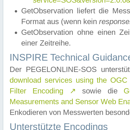
service=SOS&version=2.0.0&r
GetObservation liefert die M
Format aus (wenn kein
response
GetObservation ohne einen Zeitf
einer Zeitreihe.
INSPIRE Technical Guidance
Der PEGELONLINE-SOS unterstüt
download services using the OGC
Filter Encoding
↗
sowie die
G
Measurements and Sensor Web Enab
Enkodieren von Messwerten besonde
Unterstützte Encodings