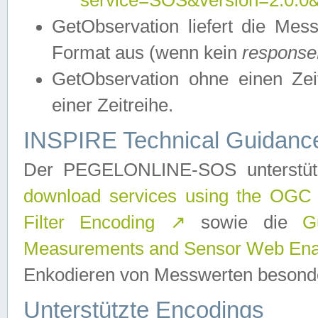
service=SOS&version=2.0.0&r
GetObservation liefert die M
Format aus (wenn kein
response
GetObservation ohne einen Zeitf
einer Zeitreihe.
INSPIRE Technical Guidance
Der PEGELONLINE-SOS unterstüt
download services using the OGC
Filter Encoding
↗
sowie die
G
Measurements and Sensor Web Enab
Enkodieren von Messwerten besonde
Unterstützte Encodings