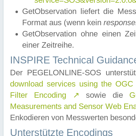
service=SOS&version=2.0.0&r
GetObservation liefert die M
Format aus (wenn kein
response
GetObservation ohne einen Zeitf
einer Zeitreihe.
INSPIRE Technical Guidance
Der PEGELONLINE-SOS unterstüt
download services using the OGC
Filter Encoding
↗
sowie die
G
Measurements and Sensor Web Enab
Enkodieren von Messwerten besonde
Unterstützte Encodings