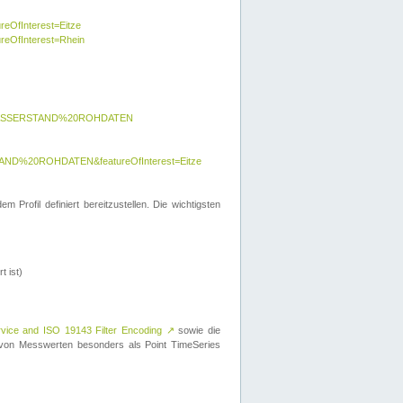
reOfInterest=Eitze
ureOfInterest=Rhein
y=WASSERSTAND%20ROHDATEN
AND%20ROHDATEN&featureOfInterest=Eitze
 Profil definiert bereitzustellen. Die wichtigsten
t ist)
rvice and ISO 19143 Filter Encoding
↗
sowie die
on Messwerten besonders als Point TimeSeries