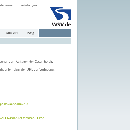
zhinweise
Einstellungen
Dict-API
FAQ
tionen zum Abfragen der Daten bereit:
ht unter folgender URL zur Verfügung:
s.net/sensorml/2.0
TEN&featureOfInterest=Eitze