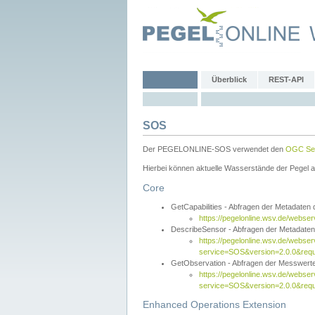
Überblick
REST-API
SOS
Der PEGELONLINE-SOS verwendet den
OGC Sen
Hierbei können aktuelle Wasserstände der Pegel a
Core
GetCapabilities - Abfragen der Metadaten
https://pegelonline.wsv.de/webse
DescribeSensor - Abfragen der Metadate
https://pegelonline.wsv.de/webser
service=SOS&version=2.0.0&requ
GetObservation - Abfragen der Messwert
https://pegelonline.wsv.de/webser
service=SOS&version=2.0.0&re
Enhanced Operations Extension