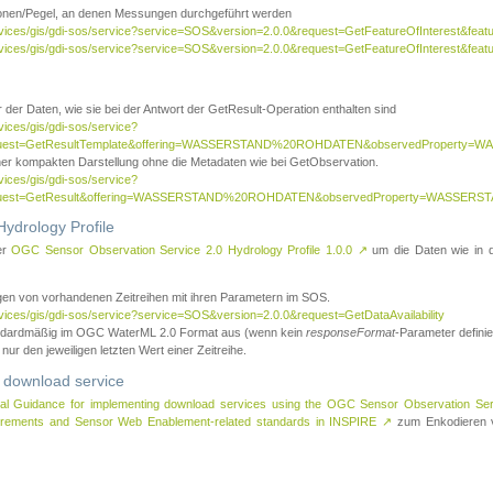
tionen/Pegel, an denen Messungen durchgeführt werden
rvices/gis/gdi-sos/service?service=SOS&version=2.0.0&request=GetFeatureOfInterest&featu
ervices/gis/gdi-sos/service?service=SOS&version=2.0.0&request=GetFeatureOfInterest&feat
 der Daten, wie sie bei der Antwort der GetResult-Operation enthalten sind
vices/gis/gdi-sos/service?
request=GetResultTemplate&offering=WASSERSTAND%20ROHDATEN&observedPropert
ner kompakten Darstellung ohne die Metadaten wie bei GetObservation.
vices/gis/gdi-sos/service?
equest=GetResult&offering=WASSERSTAND%20ROHDATEN&observedProperty=WASSERST
ydrology Profile
er
OGC Sensor Observation Service 2.0 Hydrology Profile 1.0.0
↗
um die Daten wie in dem
agen von vorhandenen Zeitreihen mit ihren Parametern im SOS.
rvices/gis/gdi-sos/service?service=SOS&version=2.0.0&request=GetDataAvailability
tandardmäßig im OGC WaterML 2.0 Format aus (wenn kein
responseFormat
-Parameter definier
 nur den jeweiligen letzten Wert einer Zeitreihe.
 download service
al Guidance for implementing download services using the OGC Sensor Observation Se
surements and Sensor Web Enablement-related standards in INSPIRE
↗
zum Enkodieren v