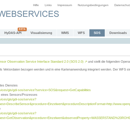
Hilfe
Links
Impressum
Nutzungsbedingungen
Datenschut
HyDAS-API
Visualisierung
WMS
WFS
SOS
Downloads
sor Observation Service Interface Standard 2.0 (SOS 2.0)
↗
und stellt die folgenden Opera
ls Vektordaten bezogen werden und in eine Kartenanwendung integriert werden. Der WFS ste
 des Dienstes
rvices/gis/gdi-sos/service?service=SOS&request=GetCapabilities
n eines Sensors/Prozesses
vices/gis/gdi-sos/service?
est=DescribeSensor&procedure=Einzelwert&procedureDescriptionFormat=http://www.opengi
e
vices/gis/gdi-sos/service?
quest=GetObservation&procedure=Einzelwert&observedProperty=WASSERSTAND%20ROHDA