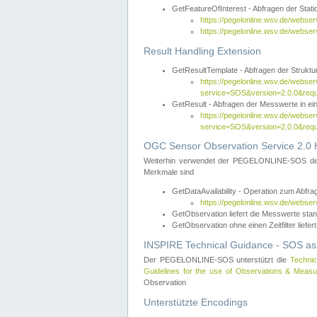
GetFeatureOfInterest - Abfragen der Sta
https://pegelonline.wsv.de/webse
https://pegelonline.wsv.de/webs
Result Handling Extension
GetResultTemplate - Abfragen der Struktur
https://pegelonline.wsv.de/webser
service=SOS&version=2.0.0&
GetResult - Abfragen der Messwerte in ei
https://pegelonline.wsv.de/webser
service=SOS&version=2.0.0&r
OGC Sensor Observation Service 2.0 H
Weiterhin verwendet der PEGELONLINE-SOS d
Merkmale sind
GetDataAvailability - Operation zum Abfr
https://pegelonline.wsv.de/webse
GetObservation liefert die Messwerte s
GetObservation ohne einen Zeitfilter liefert
INSPIRE Technical Guidance - SOS as
Der PEGELONLINE-SOS unterstützt die
Technic
Guidelines for the use of Observations & Mea
Observation
Unterstützte Encodings