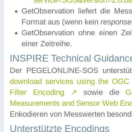
service=SOS&version=2.0.0&r
GetObservation liefert die M
Format aus (wenn kein
response
GetObservation ohne einen Zeitf
einer Zeitreihe.
INSPIRE Technical Guidance
Der PEGELONLINE-SOS unterstüt
download services using the OGC
Filter Encoding
↗
sowie die
G
Measurements and Sensor Web Enab
Enkodieren von Messwerten besonde
Unterstützte Encodings