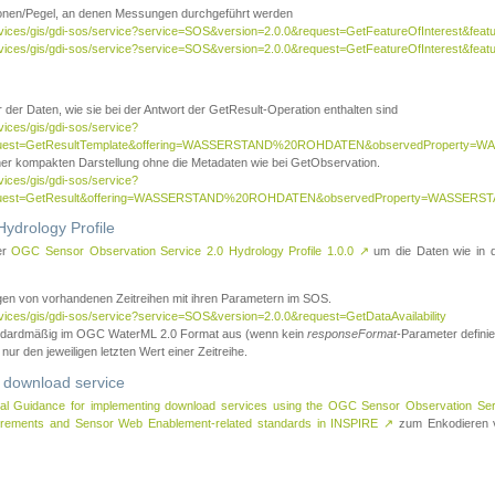
tionen/Pegel, an denen Messungen durchgeführt werden
rvices/gis/gdi-sos/service?service=SOS&version=2.0.0&request=GetFeatureOfInterest&featu
ervices/gis/gdi-sos/service?service=SOS&version=2.0.0&request=GetFeatureOfInterest&feat
 der Daten, wie sie bei der Antwort der GetResult-Operation enthalten sind
vices/gis/gdi-sos/service?
request=GetResultTemplate&offering=WASSERSTAND%20ROHDATEN&observedPropert
ner kompakten Darstellung ohne die Metadaten wie bei GetObservation.
vices/gis/gdi-sos/service?
equest=GetResult&offering=WASSERSTAND%20ROHDATEN&observedProperty=WASSERST
ydrology Profile
er
OGC Sensor Observation Service 2.0 Hydrology Profile 1.0.0
↗
um die Daten wie in dem
agen von vorhandenen Zeitreihen mit ihren Parametern im SOS.
rvices/gis/gdi-sos/service?service=SOS&version=2.0.0&request=GetDataAvailability
tandardmäßig im OGC WaterML 2.0 Format aus (wenn kein
responseFormat
-Parameter definier
 nur den jeweiligen letzten Wert einer Zeitreihe.
 download service
al Guidance for implementing download services using the OGC Sensor Observation Se
surements and Sensor Web Enablement-related standards in INSPIRE
↗
zum Enkodieren v