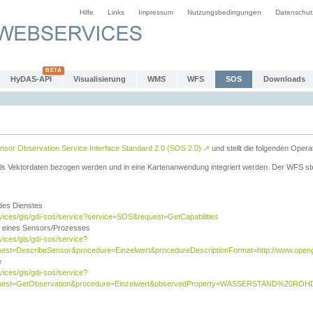
Hilfe
Links
Impressum
Nutzungsbedingungen
Datenschut
HyDAS-API
Visualisierung
WMS
WFS
SOS
Downloads
sor Observation Service Interface Standard 2.0 (SOS 2.0)
↗
und stellt die folgenden Opera
ls Vektordaten bezogen werden und in eine Kartenanwendung integriert werden. Der WFS ste
 des Dienstes
rvices/gis/gdi-sos/service?service=SOS&request=GetCapabilities
n eines Sensors/Prozesses
vices/gis/gdi-sos/service?
est=DescribeSensor&procedure=Einzelwert&procedureDescriptionFormat=http://www.opengi
e
vices/gis/gdi-sos/service?
quest=GetObservation&procedure=Einzelwert&observedProperty=WASSERSTAND%20ROHDA