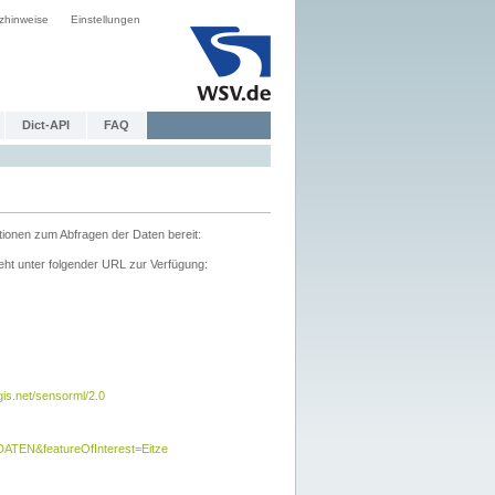
zhinweise
Einstellungen
Dict-API
FAQ
tionen zum Abfragen der Daten bereit:
ht unter folgender URL zur Verfügung:
s.net/sensorml/2.0
TEN&featureOfInterest=Eitze