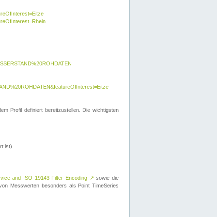
reOfInterest=Eitze
ureOfInterest=Rhein
y=WASSERSTAND%20ROHDATEN
AND%20ROHDATEN&featureOfInterest=Eitze
 Profil definiert bereitzustellen. Die wichtigsten
t ist)
rvice and ISO 19143 Filter Encoding
↗
sowie die
on Messwerten besonders als Point TimeSeries