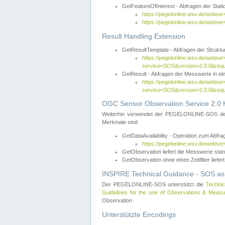
GetFeatureOfInterest - Abfragen der Sta
https://pegelonline.wsv.de/webse
https://pegelonline.wsv.de/webs
Result Handling Extension
GetResultTemplate - Abfragen der Struktur
https://pegelonline.wsv.de/webser
service=SOS&version=2.0.0&
GetResult - Abfragen der Messwerte in ei
https://pegelonline.wsv.de/webser
service=SOS&version=2.0.0&r
OGC Sensor Observation Service 2.0 H
Weiterhin verwendet der PEGELONLINE-SOS d
Merkmale sind
GetDataAvailability - Operation zum Abfr
https://pegelonline.wsv.de/webse
GetObservation liefert die Messwerte s
GetObservation ohne einen Zeitfilter liefert
INSPIRE Technical Guidance - SOS as
Der PEGELONLINE-SOS unterstützt die
Technic
Guidelines for the use of Observations & Mea
Observation
Unterstützte Encodings