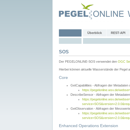
Überblick
REST-API
SOS
Der PEGELONLINE-SOS verwendet den
OGC Sen
Hierbei können aktuelle Wasserstände der Pegel a
Core
GetCapabilities - Abfragen der Metadaten
https://pegelonline.wsv.de/webse
DescribeSensor - Abfragen der Metadate
https://pegelonline.wsv.de/webser
service=SOS&version=2.0.0&requ
GetObservation - Abfragen der Messwert
https://pegelonline.wsv.de/webser
service=SOS&version=2.0.0&re
Enhanced Operations Extension