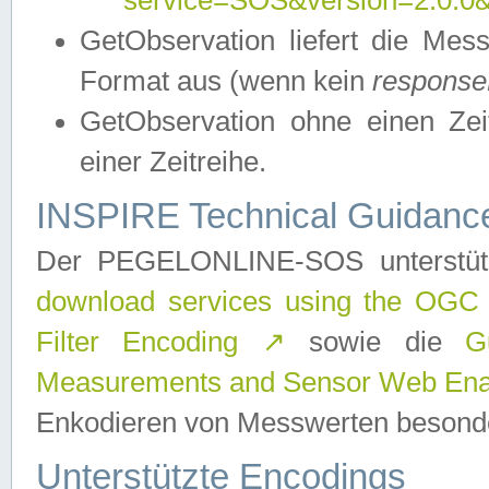
service=SOS&version=2.0.0&r
GetObservation liefert die M
Format aus (wenn kein
response
GetObservation ohne einen Zeitf
einer Zeitreihe.
INSPIRE Technical Guidance
Der PEGELONLINE-SOS unterstüt
download services using the OGC
Filter Encoding
↗
sowie die
G
Measurements and Sensor Web Enab
Enkodieren von Messwerten besonde
Unterstützte Encodings