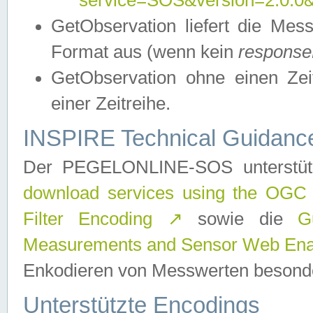
service=SOS&version=2.0.0&r
GetObservation liefert die M
Format aus (wenn kein
response
GetObservation ohne einen Zeitf
einer Zeitreihe.
INSPIRE Technical Guidance
Der PEGELONLINE-SOS unterstüt
download services using the OGC
Filter Encoding
↗
sowie die
G
Measurements and Sensor Web Enab
Enkodieren von Messwerten besonde
Unterstützte Encodings