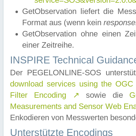
service=SOS&version=2.0.0&r
GetObservation liefert die M
Format aus (wenn kein
response
GetObservation ohne einen Zeitf
einer Zeitreihe.
INSPIRE Technical Guidance
Der PEGELONLINE-SOS unterstüt
download services using the OGC
Filter Encoding
↗
sowie die
G
Measurements and Sensor Web Enab
Enkodieren von Messwerten besonde
Unterstützte Encodings