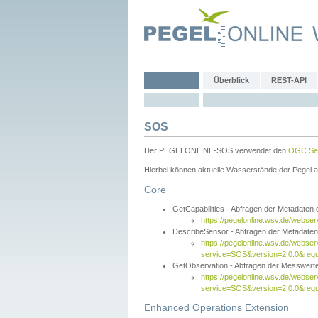
Überblick
REST-API
SOS
Der PEGELONLINE-SOS verwendet den
OGC Sen
Hierbei können aktuelle Wasserstände der Pegel a
Core
GetCapabilities - Abfragen der Metadaten
https://pegelonline.wsv.de/webse
DescribeSensor - Abfragen der Metadate
https://pegelonline.wsv.de/webser
service=SOS&version=2.0.0&requ
GetObservation - Abfragen der Messwert
https://pegelonline.wsv.de/webser
service=SOS&version=2.0.0&re
Enhanced Operations Extension