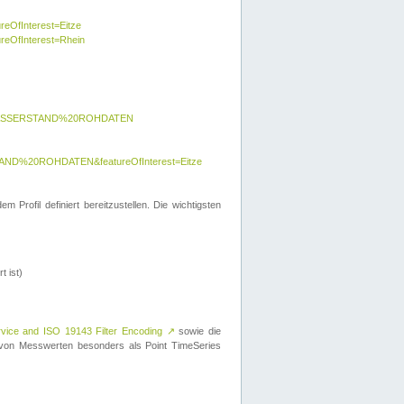
reOfInterest=Eitze
ureOfInterest=Rhein
y=WASSERSTAND%20ROHDATEN
AND%20ROHDATEN&featureOfInterest=Eitze
 Profil definiert bereitzustellen. Die wichtigsten
t ist)
rvice and ISO 19143 Filter Encoding
↗
sowie die
on Messwerten besonders als Point TimeSeries