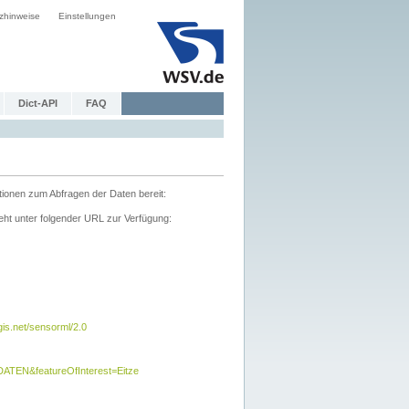
zhinweise
Einstellungen
Dict-API
FAQ
tionen zum Abfragen der Daten bereit:
ht unter folgender URL zur Verfügung:
s.net/sensorml/2.0
TEN&featureOfInterest=Eitze