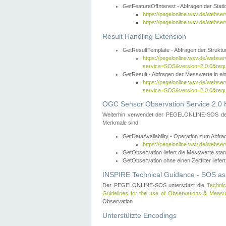
GetFeatureOfInterest - Abfragen der Sta
https://pegelonline.wsv.de/webse
https://pegelonline.wsv.de/webs
Result Handling Extension
GetResultTemplate - Abfragen der Struktur
https://pegelonline.wsv.de/webser
service=SOS&version=2.0.0&
GetResult - Abfragen der Messwerte in ei
https://pegelonline.wsv.de/webser
service=SOS&version=2.0.0&r
OGC Sensor Observation Service 2.0 H
Weiterhin verwendet der PEGELONLINE-SOS d
Merkmale sind
GetDataAvailability - Operation zum Abfr
https://pegelonline.wsv.de/webse
GetObservation liefert die Messwerte s
GetObservation ohne einen Zeitfilter liefert
INSPIRE Technical Guidance - SOS as
Der PEGELONLINE-SOS unterstützt die
Technic
Guidelines for the use of Observations & Mea
Observation
Unterstützte Encodings