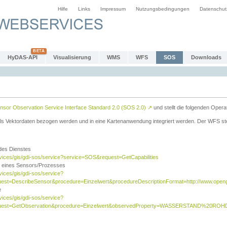
Hilfe
Links
Impressum
Nutzungsbedingungen
Datenschut
HyDAS-API
Visualisierung
WMS
WFS
SOS
Downloads
sor Observation Service Interface Standard 2.0 (SOS 2.0)
↗
und stellt die folgenden Opera
ls Vektordaten bezogen werden und in eine Kartenanwendung integriert werden. Der WFS ste
 des Dienstes
rvices/gis/gdi-sos/service?service=SOS&request=GetCapabilities
n eines Sensors/Prozesses
vices/gis/gdi-sos/service?
est=DescribeSensor&procedure=Einzelwert&procedureDescriptionFormat=http://www.opengi
e
vices/gis/gdi-sos/service?
quest=GetObservation&procedure=Einzelwert&observedProperty=WASSERSTAND%20ROHDA