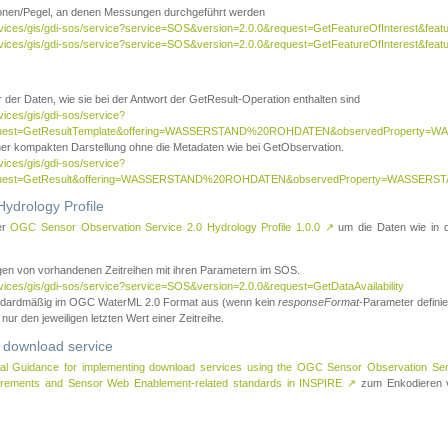
tionen/Pegel, an denen Messungen durchgeführt werden
rvices/gis/gdi-sos/service?service=SOS&version=2.0.0&request=GetFeatureOfInterest&featu
ervices/gis/gdi-sos/service?service=SOS&version=2.0.0&request=GetFeatureOfInterest&feat
 der Daten, wie sie bei der Antwort der GetResult-Operation enthalten sind
vices/gis/gdi-sos/service?
request=GetResultTemplate&offering=WASSERSTAND%20ROHDATEN&observedPropert
ner kompakten Darstellung ohne die Metadaten wie bei GetObservation.
vices/gis/gdi-sos/service?
equest=GetResult&offering=WASSERSTAND%20ROHDATEN&observedProperty=WASSERST
ydrology Profile
er
OGC Sensor Observation Service 2.0 Hydrology Profile 1.0.0
↗
um die Daten wie in dem
agen von vorhandenen Zeitreihen mit ihren Parametern im SOS.
rvices/gis/gdi-sos/service?service=SOS&version=2.0.0&request=GetDataAvailability
tandardmäßig im OGC WaterML 2.0 Format aus (wenn kein
responseFormat
-Parameter definier
 nur den jeweiligen letzten Wert einer Zeitreihe.
 download service
al Guidance for implementing download services using the OGC Sensor Observation Se
surements and Sensor Web Enablement-related standards in INSPIRE
↗
zum Enkodieren v