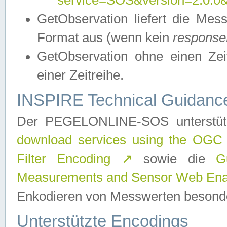
service=SOS&version=2.0.0&r
GetObservation liefert die M
Format aus (wenn kein
response
GetObservation ohne einen Zeitf
einer Zeitreihe.
INSPIRE Technical Guidance
Der PEGELONLINE-SOS unterstüt
download services using the OGC
Filter Encoding
↗
sowie die
G
Measurements and Sensor Web Enab
Enkodieren von Messwerten besonde
Unterstützte Encodings